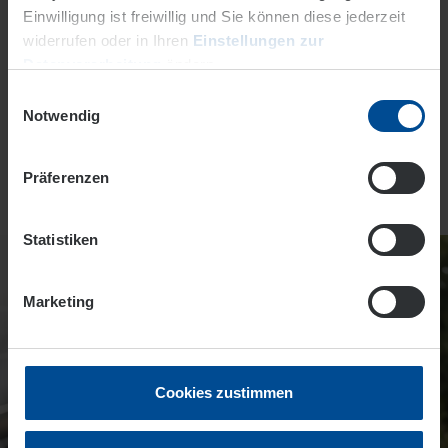
Einwilligung ist freiwillig und Sie können diese jederzeit
Passwort vergessen
widerrufen oder in Ihren
Einstellungen zur
Jetzt registrieren
Datenverarbeitung
ändern.
Einwilligungsauswahl
Datenschutz
Impressum
Notwendig
* Pflichtfeld
Präferenzen
Statistiken
Marketing
Cookies zustimmen
Photovoltaik? Einfach gemacht.