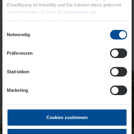
Einwilligung ist freiwillig und Sie können diese jederzeit
Passwort vergessen
widerrufen oder in Ihren
Einstellungen zur
Jetzt registrieren
Datenverarbeitung
ändern.
Einwilligungsauswahl
Datenschutz
Impressum
Notwendig
* Pflichtfeld
Präferenzen
Statistiken
Marketing
Cookies zustimmen
Photovoltaik? Einfach gemacht.